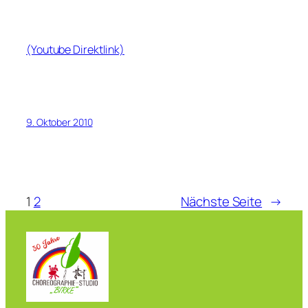
(Youtube Direktlink)
9. Oktober 2010
1
2
Nächste Seite
→