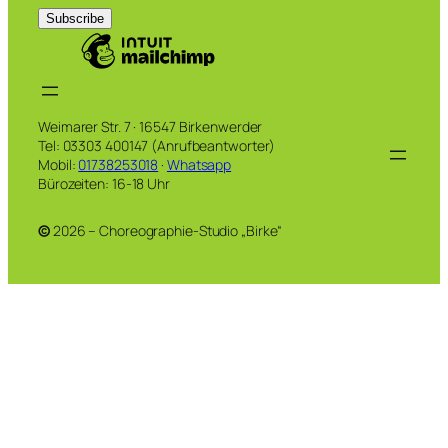
Weimarer Str. 7 · 16547 Birkenwerder
Tel: 03303 400147 (Anrufbeantworter)
Mobil:
01738253018
·
Whatsapp
Bürozeiten: 16-18 Uhr
©
2026 – Choreographie-Studio „Birke“