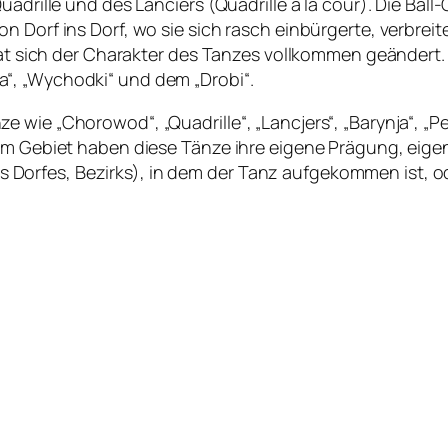
uadrille und des Lanciers (Quadrille à la cour). Die Bal
n Dorf ins Dorf, wo sie sich rasch einbürgerte, verbrei
 hat sich der Charakter des Tanzes vollkommen geändert
“, „Wychodki“ und dem „Drobi“.
wie „Chorowod“, „Quadrille“, „Lancjers“, „Barynja“, „Per
dem Gebiet haben diese Tänze ihre eigene Prägung, eig
orfes, Bezirks), in dem der Tanz aufgekommen ist, od