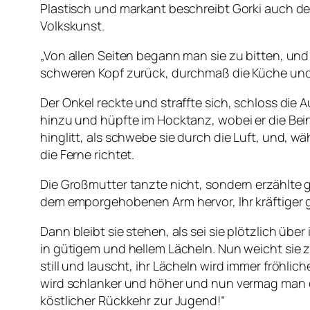
Plastisch und markant beschreibt Gorki auch de
Volkskunst.
„Von allen Seiten begann man sie zu bitten, und
schweren Kopf zurück, durchmaß die Küche und ri
Der Onkel reckte und straffte sich, schloss die
hinzu und hüpfte im Hocktanz, wobei er die Be
hinglitt, als schwebe sie durch die Luft, und,
die Ferne richtet.
Die Großmutter tanzte nicht, sondern erzählte 
dem emporgehobenen Arm hervor, Ihr kräftiger 
Dann bleibt sie stehen, als sei sie plötzlich übe
in gütigem und hellem Lächeln. Nun weicht sie zu
still und lauscht, ihr Lächeln wird immer fröhlich
wird schlanker und höher und nun vermag man di
köstlicher Rückkehr zur Jugend!“