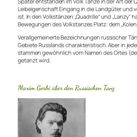
Später entstanden im Volk Tänze in der Art der Q
Leibeigenschaft Eingang in die Landgüter und vo
ist. In den Volkstänzen „Quadrille“ und „Lanzy“
Bewegungen des Volkstanzes Platz: dem „Kolena
Verallgemeinerte Bezeichnungen russischer Tänze 
Gebiete Russlands charakteristisch. Aber in je
stammen gewöhnlich vom Namen des Ortes (des D
getanzt wird.
Maxim Gorki über den Russischen Tanz