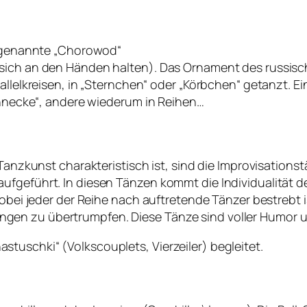
so genannte „Chorowod“
sich an den Händen halten). Das Ornament des russisch
allelkreisen, in „Sternchen“ oder „Körbchen“ getanzt. E
Schnecke“, andere wiederum in Reihen…
 Tanzkunst charakteristisch ist, sind die Improvisation
aufgeführt. In diesen Tänzen kommt die Individualität
 wobei jeder der Reihe nach auftretende Tänzer bestrebt
gen zu übertrumpfen. Diese Tänze sind voller Humor 
tuschki“ (Volkscouplets, Vierzeiler) begleitet.