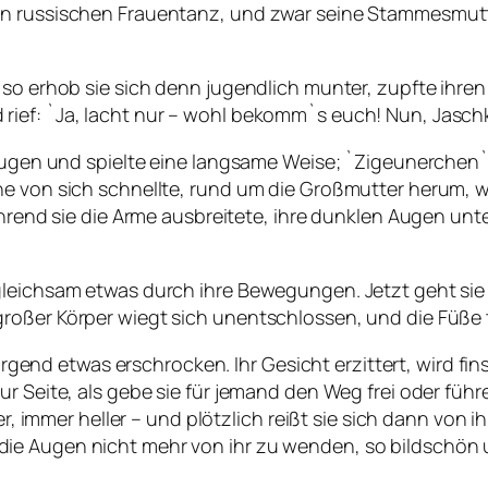
n russischen Frauentanz, und zwar seine Stammesmutte
 so erhob sie sich denn jugendlich munter, zupfte ihren
ef: `Ja, lacht nur – wohl bekomm`s euch! Nun, Jaschka,
 Augen und spielte eine langsame Weise; `Zigeunerchen`
ine von sich schnellte, rund um die Großmutter herum,
 während sie die Arme ausbreitete, ihre dunklen Augen 
gleichsam etwas durch ihre Bewegungen. Jetzt geht sie 
großer Körper wiegt sich unentschlossen, und die Füße
r irgend etwas erschrocken. Ihr Gesicht erzittert, wird 
r Seite, als gebe sie für jemand den Weg frei oder führ
er, immer heller – und plötzlich reißt sie sich dann von i
e Augen nicht mehr von ihr zu wenden, so bildschön un