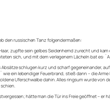
eb den russischen Tanz folgendermaßen:
Haar, zupfte sein gelbes Seidenhemd zurecht und kam d
teten sich, und mit dem verlegenem Lächeln bat es: `Ab
 Absätze schlugen kurz und scharf gegeneinander, auf d
 wie ein lebendiger Feuerbrand, stieß dann – die Arme be
 goldene Uferschwalbe dahin. Alles ringsum wurde von de
 schien.
tvergessen; hätte man die Tür ins Freie geöffnet – er h