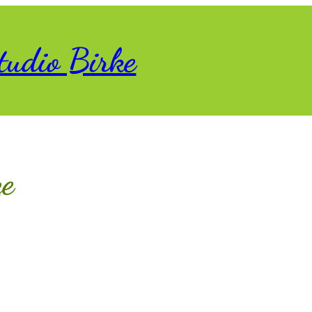
tudio Birke
ze