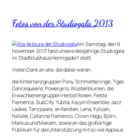
Fotos von der Studiogala 2013
Am Samstag, den 9.
November 2013 fand unsere diesjährige Studiogala
im Stadtklubhaus Hennigsdorf statt.
Vielen Dank an alle, die dabei waren:
die Kintertanzgruppen Pony, Schmetterlinge, Tiger,
Dancequeens, Powergirls, Wüstenblumen, die
Erwachsenengruppen Herbst Rosen, Fiesta
Flamenca, SubCity, Yubita, Kayyin Ensemble, Jazz
Ladies, Tanzpaare, an Kersten, Lena, Yuliyah,
Natalie, Catarina Flamenco, Clown Hago, Björn,
Markus und Maksim, sowie an das großartige
Publikum für die Unterstützung mit so viel Applaus.