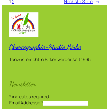
1
2
Nächste Seite
→
Choreographie-Studio Birke
Tanzunterricht in Birkenwerder seit 1995
Newsletter
*
indicates required
Email Addresse
*