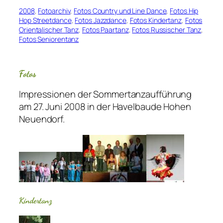
2008
, 
Fotoarchiv
, 
Fotos Country und Line Dance
, 
Fotos Hip
Hop Streetdance
, 
Fotos Jazzdance
, 
Fotos Kindertanz
, 
Fotos
Orientalischer Tanz
, 
Fotos Paartanz
, 
Fotos Russischer Tanz
, 
Fotos Seniorentanz
Fotos
Impressionen der Sommertanzaufführung
am 27. Juni 2008 in der Havelbaude Hohen
Neuendorf.
Kindertanz