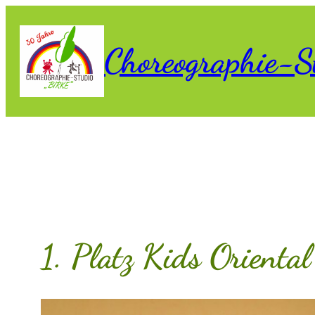
Zum
Inhalt
Choreographie-S
springen
1. Platz Kids Orienta