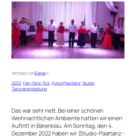
Verfasst von
Elena
in
2022
, 
Fan-Tanz-Tick
, 
Fotos Paartanz
, 
Studio
, 
Tanzveranstaltung
Das war sehr nett. Bei einer schönen
Weihnachtlichen Ambiente hatten wir einen
Auftritt in Bärenklau. Am Sonntag, den 4.
Dezember 2022 haben wir (Studio-Paartanz-