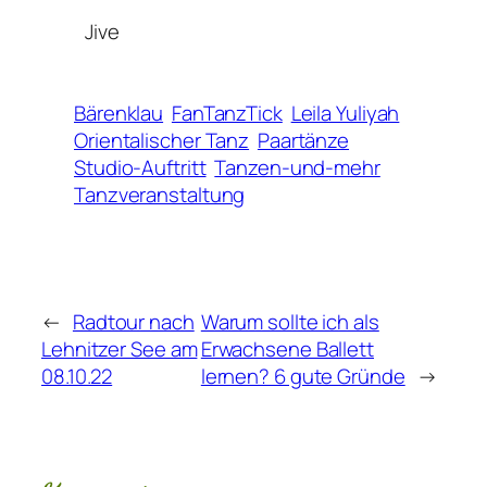
Jive
Bärenklau
FanTanzTick
Leila Yuliyah
Orientalischer Tanz
Paartänze
Studio-Auftritt
Tanzen-und-mehr
Tanzveranstaltung
←
Radtour nach
Warum sollte ich als
Lehnitzer See am
Erwachsene Ballett
08.10.22
lernen? 6 gute Gründe
→