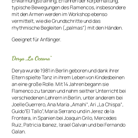
Erwärmungstraining, Erfahren der Körperhaltung,
typische Bewegungen des Flamencos, insbesondere
mit den Armen werden im Workshop ebenso
vermittelt, wie die Grundschritte und das
rhythmische Begleiten („palmas“) mit den Händen.
Geeignet für Anfänger.
Derya „La Oceana“
Derya wurde 1981 in Berlin geboren und dank ihrer
Eltern spielte Tanz in ihrem Leben von Kindesbeinen
an eine große Rolle. Mit 14 Jahren begann sie
Flamenco zu tanzen und nahm seither Unterricht bei
verschiedenen Lehrern in Berlin, unter anderem bei
Joelle Guerrero, Ana Maria „Amahi“, Ari „La Chispa“,
Guido“El Tallo”, Maria Serrano und in Jerez de la
Frontera, in Spanien bei Joaquin Grilo, Mercedes
Ruiz, Patricia Ibanez, Israel Galvan und bei Fernando
Galan.