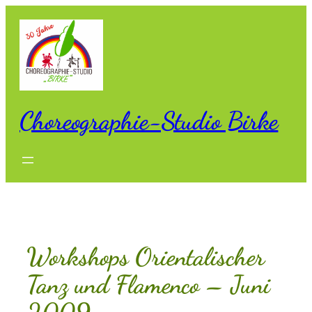
Zum
Inhalt
springen
Choreographie-Studio Birke
Workshops Orientalischer
Tanz und Flamenco – Juni