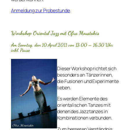
Anmeldung zur Probestunde
.
Workshop Oriental Jazz mit Ofra Moustakis
Am Sonntag, den 10.April 2011 von 13.00 – 16.30 Uhr
inkl. Pause
Dieser Workshop richtet sich
besonders an Tänzerinnen,
die Fusionen und Experimente
lieben.
Es werden Elemente des
orientalischen Tanzes mit
denen des Jazztanzes in
Kombinationen verbunden.
Zum besseren Verständnis