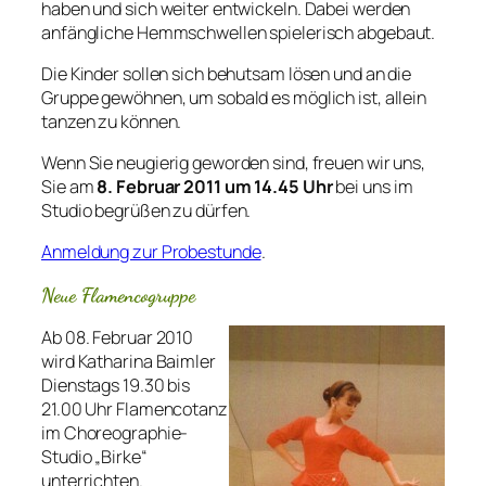
haben und sich weiter entwickeln. Dabei werden
anfängliche Hemmschwellen spielerisch abgebaut.
Die Kinder sollen sich behutsam lösen und an die
Gruppe gewöhnen, um sobald es möglich ist, allein
tanzen zu können.
Wenn Sie neugierig geworden sind, freuen wir uns,
Sie am
8. Februar 2011 um 14.45 Uhr
bei uns im
Studio begrüßen zu dürfen.
Anmeldung zur Probestunde
.
Neue Flamencogruppe
Ab 08. Februar 2010
wird Katharina Baimler
Dienstags 19.30 bis
21.00 Uhr Flamencotanz
im Choreographie-
Studio „Birke“
unterrichten.