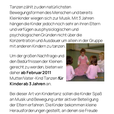
Tanzen zählt zu den natürlichsten
Bewegungsformen des Menschen und bereits
Kleinkinder wiegen sich zur Musik. Mit 3 Jahren
hängen die Kinder jedoch noch sehr an ihren Eltern
und verfügen aus physiologischen und
psychologischen Gründen nicht über die
Konzentration und Ausdauer um allein in der Gruppe
mit anderen Kindern zu tanzen.
Um der großen Nachfrage und
den Bedürfnissen der Kleinen
gerecht zu werden, bieten wir
daher
ab Februar 2011
Mutter/Vater-Kind Tanzen
für
Kinder ab 3 Jahren
an.
Bei dieser Art von Kindertanz sollen die Kinder Spaß
an Musik und Bewegung unter aktiver Beteiligung
der Eltern erfahren. Die Kinder bekommen kleine
Herausforderungen gestellt, an denen sie Freude