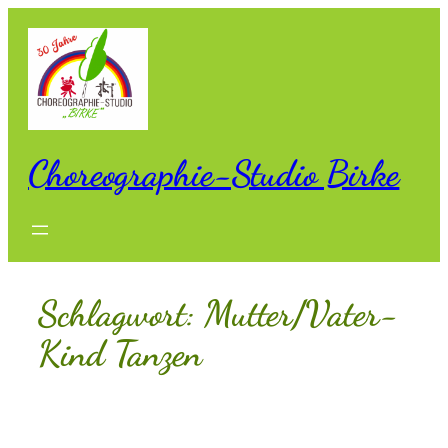
Zum
Inhalt
springen
Choreographie-Studio Birke
Schlagwort:
Mutter/Vater-
Kind Tanzen