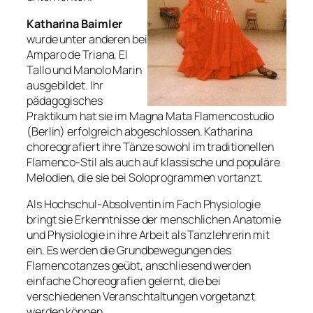
Katharina Baimler
wurde unter anderen bei
Amparo de Triana, El
Tallo und Manolo Marin
ausgebildet. Ihr
pädagogisches
Praktikum hat sie im Magna Mata Flamencostudio
(Berlin) erfolgreich abgeschlossen. Katharina
choreografiert ihre Tänze sowohl im traditionellen
Flamenco-Stil als auch auf klassische und populäre
Melodien, die sie bei Soloprogrammen vortanzt.
Als Hochschul-Absolventin im Fach Physiologie
bringt sie Erkenntnisse der menschlichen Anatomie
und Physiologie in ihre Arbeit als Tanzlehrerin mit
ein. Es werden die Grundbewegungen des
Flamencotanzes geübt, anschliesend werden
einfache Choreografien gelernt, die bei
verschiedenen Veranschtaltungen vorgetanzt
werden können.