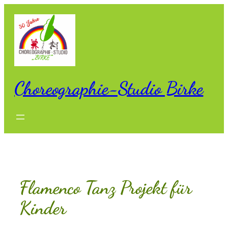
Zum
Inhalt
springen
Choreographie-Studio Birke
Flamenco Tanz Projekt für
Kinder