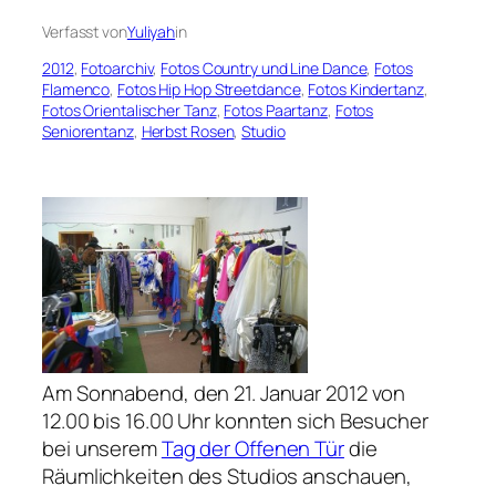
Verfasst von
Yuliyah
in
2012
, 
Fotoarchiv
, 
Fotos Country und Line Dance
, 
Fotos
Flamenco
, 
Fotos Hip Hop Streetdance
, 
Fotos Kindertanz
, 
Fotos Orientalischer Tanz
, 
Fotos Paartanz
, 
Fotos
Seniorentanz
, 
Herbst Rosen
, 
Studio
Am Sonnabend, den 21. Januar 2012 von
12.00 bis 16.00 Uhr konnten sich Besucher
bei unserem
Tag der Offenen Tür
die
Räumlichkeiten des Studios anschauen,