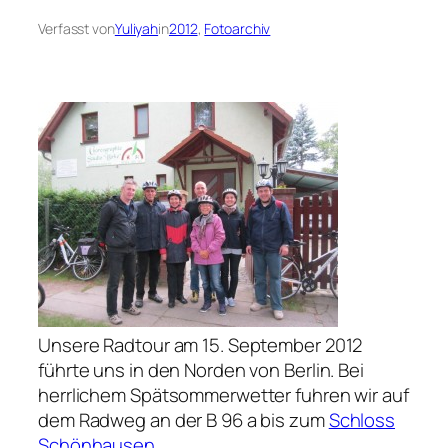
Verfasst von
Yuliyah
in
2012
, 
Fotoarchiv
Unsere Radtour am 15. September 2012
führte uns in den Norden von Berlin. Bei
herrlichem Spätsommerwetter fuhren wir auf
dem Radweg an der B 96 a bis zum
Schloss
Schönhausen
.