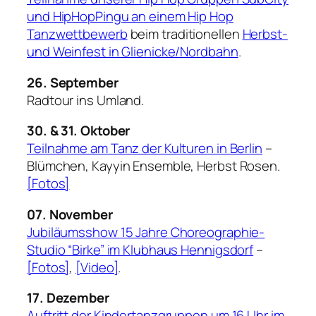
und HipHopPingu an einem Hip Hop
Tanzwettbewerb
beim traditionellen
Herbst-
und Weinfest in Glienicke/Nordbahn
.
26. September
Radtour ins Umland.
30. & 31. Oktober
Teilnahme am Tanz der Kulturen in Berlin
–
Blümchen, Kayyin Ensemble, Herbst Rosen.
[Fotos]
07. November
Jubiläumsshow 15 Jahre Choreographie-
Studio “Birke” im Klubhaus Hennigsdorf
–
[Fotos]
,
[Video]
.
17. Dezember
Auftritt der Kindertanzgruppen um 16 Uhr im