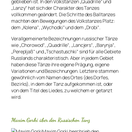
geblieben ist. In den Volkstänzen „Quadrille“ und
„Lanzy“ hat sich der Charakter des Tanzes
vollkommen geändert. Die Schritte des Balltanzes
machten den Bewegungen des Volkstanzes Platz:
dem „Kolena“, „Wychodki“ und dem „Drobi“.
Verallgemeinerte Bezeichnungen russischer Tänze
wie „Chorowod“, „Quadrille“, „Lancjers“, „Barynja“,
„Perepljaß“ und „Tschastuschki“ sind für alle Gebiete
Russlands charakteristisch. Aber in jedem Gebiet
haben diese Tänze ihre eigene Prägung, eigene
Variationen und Bezeichnungen. Letztere stammen
gewöhnlich vom Namen des Ortes (des Dorfes,
Bezirks), in dem der Tanz aufgekommen ist, oder
von dem Titel des Liedes, zu welchem er getanzt
wird.
Maxim Gorki über den Russischen Tanz
Maxim Gorki beschrieb den