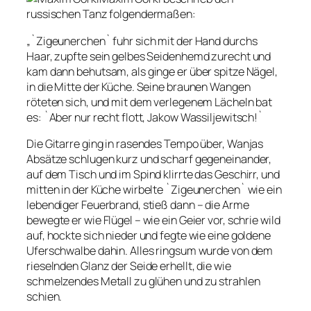
russischen Tanz folgendermaßen:
„`Zigeunerchen` fuhr sich mit der Hand durchs
Haar, zupfte sein gelbes Seidenhemd zurecht und
kam dann behutsam, als ginge er über spitze Nägel,
in die Mitte der Küche. Seine braunen Wangen
röteten sich, und mit dem verlegenem Lächeln bat
es: `Aber nur recht flott, Jakow Wassiljewitsch!`
Die Gitarre ging in rasendes Tempo über, Wanjas
Absätze schlugen kurz und scharf gegeneinander,
auf dem Tisch und im Spind klirrte das Geschirr, und
mitten in der Küche wirbelte `Zigeunerchen` wie ein
lebendiger Feuerbrand, stieß dann – die Arme
bewegte er wie Flügel – wie ein Geier vor, schrie wild
auf, hockte sich nieder und fegte wie eine goldene
Uferschwalbe dahin. Alles ringsum wurde von dem
rieselnden Glanz der Seide erhellt, die wie
schmelzendes Metall zu glühen und zu strahlen
schien.