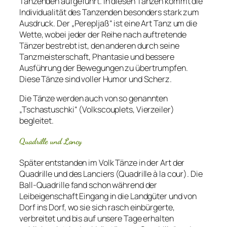
Tanzenden aufgeführt. In diesen Tänzen kommt die
Individualität des Tanzenden besonders stark zum
Ausdruck. Der „Perepljaß“ ist eine Art Tanz um die
Wette, wobei jeder der Reihe nach auftretende
Tänzer bestrebt ist, den anderen durch seine
Tanzmeisterschaft, Phantasie und bessere
Ausführung der Bewegungen zu übertrumpfen.
Diese Tänze sind voller Humor und Scherz.
Die Tänze werden auch von so genannten
„Tschastuschki“ (Volkscouplets, Vierzeiler)
begleitet.
Quadrille und Lancy
Später entstanden im Volk Tänze in der Art der
Quadrille und des Lanciers (Quadrille à la cour). Die
Ball-Quadrille fand schon während der
Leibeigenschaft Eingang in die Landgüter und von
Dorf ins Dorf, wo sie sich rasch einbürgerte,
verbreitet und bis auf unsere Tage erhalten