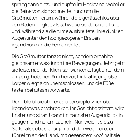
sprang dann hinzu und hüpfte im Hocktanz, wobei er
die Beine von sich schnellte, rund um die
Großmutter herum, während die geräuschlos über
den Boden hinglitt, als schwebe sie durch die Luft,
und, während sie die Arme ausbreitete, ihre dunklen
Augen unter den hochgezogenen Brauen
irgendwohin in die Ferne richtet.
Die Großmutter tanzte nicht, sondern erzählte
gleichsam etwas durch ihre Bewegungen. Jetzt geht
sie leise, nachdenklich, schwankend, lugt unter dem
emporgehobenen Arm hervor, Ihr kräftiger großer
Körper wiegt sich unentschlossen, und die Füße
tasten behutsam vorwärts.
Dann bleibt sie stehen, als sei sie plötzlich über
irgend etwas erschrocken. Ihr Gesicht erzittert, wird
finster und strahlt dann im nächsten Augendblick in
gütigem und hellem Lächeln. Nun weicht sie zur
Seite, als gebe sie für jemand den Weg frei oder
führe ihn an der Hand: mit gesenktem Kopf hält sie