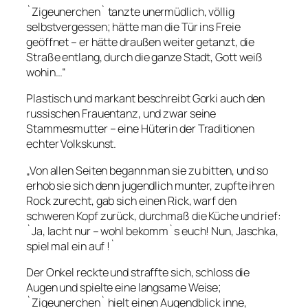
`Zigeunerchen` tanzte unermüdlich, völlig
selbstvergessen; hätte man die Tür ins Freie
geöffnet – er hätte draußen weiter getanzt, die
Straße entlang, durch die ganze Stadt, Gott weiß
wohin…“
Plastisch und markant beschreibt Gorki auch den
russischen Frauentanz, und zwar seine
Stammesmutter – eine Hüterin der Traditionen
echter Volkskunst.
„Von allen Seiten begann man sie zu bitten, und so
erhob sie sich denn jugendlich munter, zupfte ihren
Rock zurecht, gab sich einen Rick, warf den
schweren Kopf zurück, durchmaß die Küche und rief:
`Ja, lacht nur – wohl bekomm`s euch! Nun, Jaschka,
spiel mal ein auf !`
Der Onkel reckte und straffte sich, schloss die
Augen und spielte eine langsame Weise;
`Zigeunerchen` hielt einen Augendblick inne,