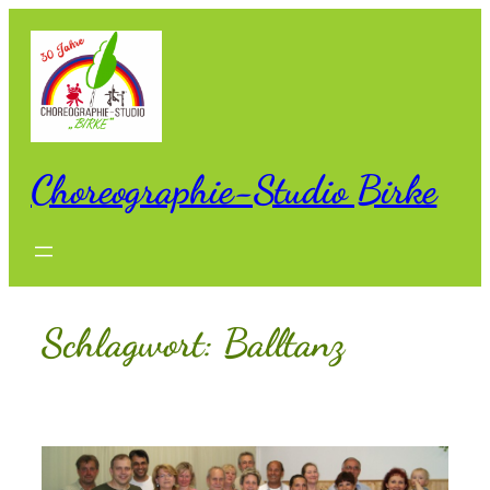
Zum
Inhalt
springen
Choreographie-Studio Birke
Schlagwort:
Balltanz