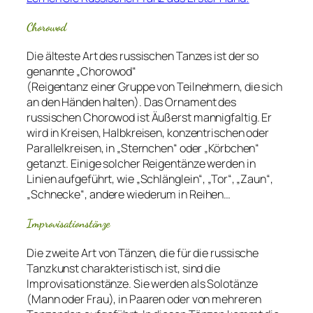
Chorowod
Die älteste Art des russischen Tanzes ist der so
genannte „Chorowod“
(Reigentanz einer Gruppe von Teilnehmern, die sich
an den Händen halten). Das Ornament des
russischen Chorowod ist Äußerst mannigfaltig. Er
wird in Kreisen, Halbkreisen, konzentrischen oder
Parallelkreisen, in „Sternchen“ oder „Körbchen“
getanzt. Einige solcher Reigentänze werden in
Linien aufgeführt, wie „Schlänglein“, „Tor“, „Zaun“,
„Schnecke“, andere wiederum in Reihen…
Improvisationstänze
Die zweite Art von Tänzen, die für die russische
Tanzkunst charakteristisch ist, sind die
Improvisationstänze. Sie werden als Solotänze
(Mann oder Frau), in Paaren oder von mehreren