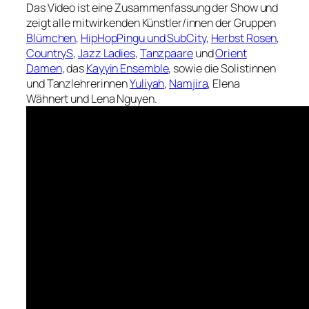
Das Video ist eine Zusammenfassung der Show und
zeigt alle mitwirkenden Künstler/innen der Gruppen
Blümchen
,
HipHopPingu und SubCity
,
Herbst Rosen
,
CountryS
,
Jazz Ladies
,
Tanzpaare
und
Orient
Damen
, das
Kayyin Ensemble
, sowie die Solistinnen
und Tanzlehrerinnen
Yuliyah
,
Namjira
, Elena
Wähnert und Lena Nguyen.