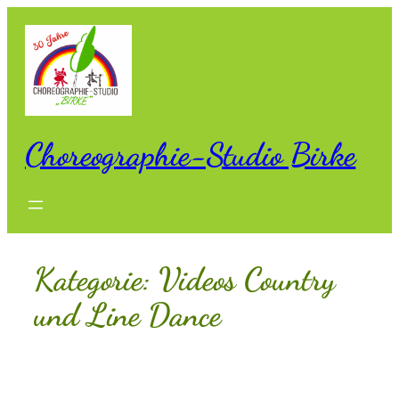
Zum
Inhalt
springen
Choreographie-Studio Birke
Kategorie:
Videos Country
und Line Dance