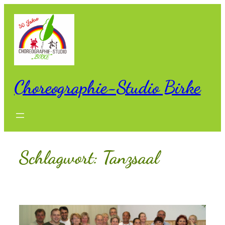
Zum
Inhalt
springen
Choreographie-Studio Birke
Schlagwort:
Tanzsaal